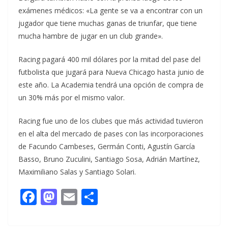
exámenes médicos: «La gente se va a encontrar con un
jugador que tiene muchas ganas de triunfar, que tiene
mucha hambre de jugar en un club grande».
Racing pagará 400 mil dólares por la mitad del pase del
futbolista que jugará para Nueva Chicago hasta junio de
este año. La Academia tendrá una opción de compra de
un 30% más por el mismo valor.
Racing fue uno de los clubes que más actividad tuvieron
en el alta del mercado de pases con las incorporaciones
de Facundo Cambeses, Germán Conti, Agustín García
Basso, Bruno Zuculini, Santiago Sosa, Adrián Martínez,
Maximiliano Salas y Santiago Solari.
F
M
E
C
ac
as
m
o