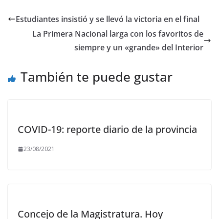
e
to
ai
m
b
d
l
p
Estudiantes insistió y se llevó la victoria en el final
o
o
ar
La Primera Nacional larga con los favoritos de
o
n
ti
siempre y un «grande» del Interior
k
r
También te puede gustar
COVID-19: reporte diario de la provincia
23/08/2021
Concejo de la Magistratura. Hoy