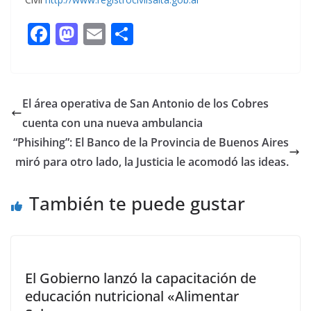
F
M
E
C
ac
as
m
o
e
to
ai
m
b
d
l
p
El área operativa de San Antonio de los Cobres
o
o
ar
cuenta con una nueva ambulancia
o
n
ti
“Phisihing”: El Banco de la Provincia de Buenos Aires
k
r
miró para otro lado, la Justicia le acomodó las ideas.
También te puede gustar
El Gobierno lanzó la capacitación de
educación nutricional «Alimentar