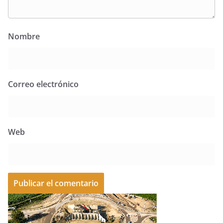
Nombre
Correo electrónico
Web
A
l