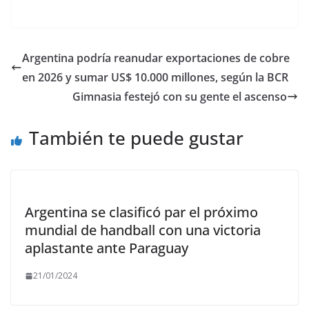
ac
as
m
o
e
to
ai
m
b
d
l
p
Argentina podría reanudar exportaciones de cobre
o
o
ar
en 2026 y sumar US$ 10.000 millones, según la BCR
o
n
ti
Gimnasia festejó con su gente el ascenso
k
r
También te puede gustar
Argentina se clasificó par el próximo
mundial de handball con una victoria
aplastante ante Paraguay
21/01/2024