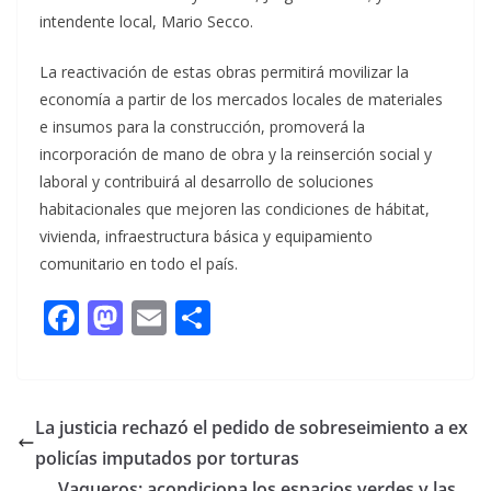
intendente local, Mario Secco.
La reactivación de estas obras permitirá movilizar la
economía a partir de los mercados locales de materiales
e insumos para la construcción, promoverá la
incorporación de mano de obra y la reinserción social y
laboral y contribuirá al desarrollo de soluciones
habitacionales que mejoren las condiciones de hábitat,
vivienda, infraestructura básica y equipamiento
comunitario en todo el país.
F
M
E
C
ac
as
m
o
e
to
ai
m
b
d
l
p
La justicia rechazó el pedido de sobreseimiento a ex
o
o
ar
policías imputados por torturas
Vaqueros: acondiciona los espacios verdes y las