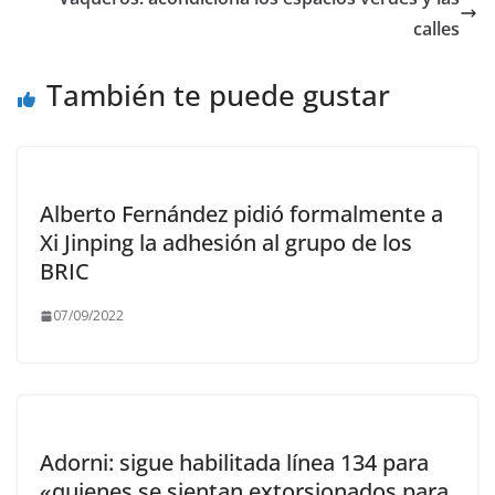
o
n
ti
k
r
calles
También te puede gustar
Alberto Fernández pidió formalmente a
Xi Jinping la adhesión al grupo de los
BRIC
07/09/2022
Adorni: sigue habilitada línea 134 para
«quienes se sientan extorsionados para