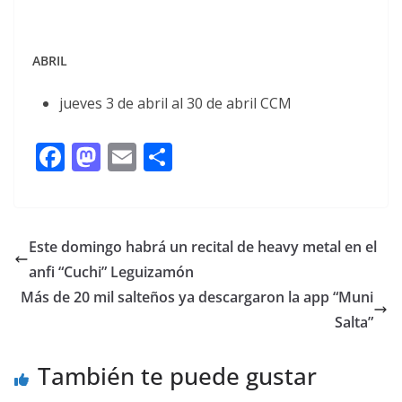
ABRIL
jueves 3 de abril al 30 de abril CCM
F
M
E
C
ac
as
m
o
e
to
ai
m
b
d
l
p
Este domingo habrá un recital de heavy metal en el
o
o
ar
anfi “Cuchi” Leguizamón
o
n
ti
Más de 20 mil salteños ya descargaron la app “Muni
k
r
Salta”
También te puede gustar