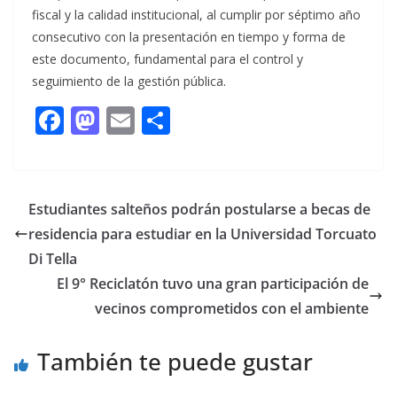
fiscal y la calidad institucional, al cumplir por séptimo año
consecutivo con la presentación en tiempo y forma de
este documento, fundamental para el control y
seguimiento de la gestión pública.
F
M
E
C
ac
as
m
o
e
to
ai
m
b
d
l
p
Estudiantes salteños podrán postularse a becas de
o
o
ar
residencia para estudiar en la Universidad Torcuato
o
n
ti
Di Tella
k
r
El 9° Reciclatón tuvo una gran participación de
vecinos comprometidos con el ambiente
También te puede gustar