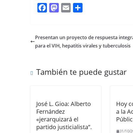
F
M
E
C
ac
as
m
o
e
to
ai
m
b
d
l
p
Presentan un proyecto de respuesta integr
o
o
ar
para el VIH, hepatitis virales y tuberculosis
o
n
ti
k
r
También te puede gustar
José L. Gioa: Alberto
Hoy c
Fernández
a la A
«jerarquizará el
Públi
partido justicialista”.
31/10/2