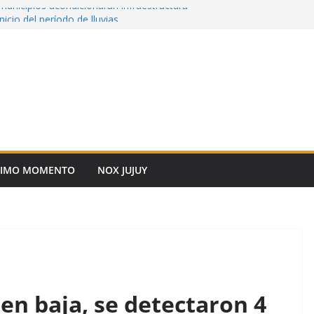
 municipios acondicionarán infraestructura
nicio del período de lluvias
caliente. En Casa Rosada apuntan a
dos tropiezos políticos que obligaron a dar
migos: la realidad detrás de las leyes que
no, se les quema el rancho.
el FIN
abrá una nueva jornada de adopción
 alerta por incendios forestales en la ciudad
TIMO MOMENTO
NOX JUJUY
 en baja, se detectaron 4