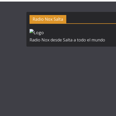
e
r
Radio Nox Salta
n
a
t
Radio Nox desde Salta a todo el mundo
i
v
e
: