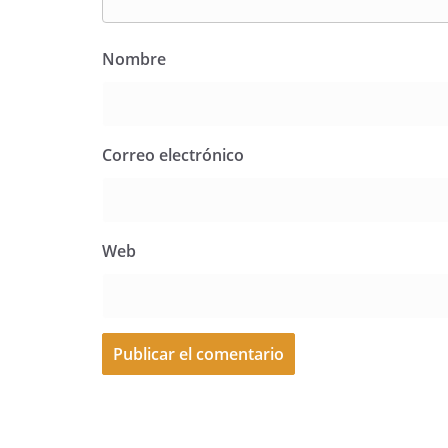
Nombre
Correo electrónico
Web
A
l
t