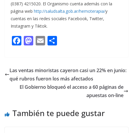
(0387) 4215020. El Organismo cuenta además con la
página web
http://saludsalta.gob.ar/hemoterapia/
y
cuentas en las redes sociales Facebook, Twitter,
Instagram y Tiktok.
F
M
E
C
ac
as
m
o
e
to
ai
m
b
d
l
p
Las ventas minoristas cayeron casi un 22% en junio:
o
o
ar
qué rubros fueron los más afectados
o
n
ti
El Gobierno bloqueó el acceso a 60 páginas de
k
r
apuestas on-line
También te puede gustar