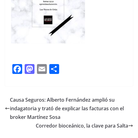
F
M
E
C
ac
as
m
o
e
to
ai
m
b
d
l
p
Causa Seguros: Alberto Fernández amplió su
o
o
ar
indagatoria y trató de explicar las facturas con el
o
n
ti
broker Martínez Sosa
k
r
Corredor bioceánico, la clave para Salta