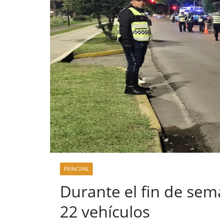
t
i
r
PRINCIPAL
Durante el fin de sem
22 vehículos