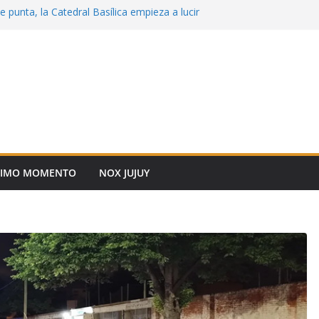
 punta, la Catedral Basílica empieza a lucir
n
erativos Integrales de Protección Ciudadana
ncial
incial y la UNSa fortalecen la mediación
 para resolver conflictos
o Cafayate: “Seguimos generando
ra que los jóvenes estudien, se capaciten y
turo en Salta”
Vial: infractores podrán conmutar multas
o comunitario
TIMO MOMENTO
NOX JUJUY