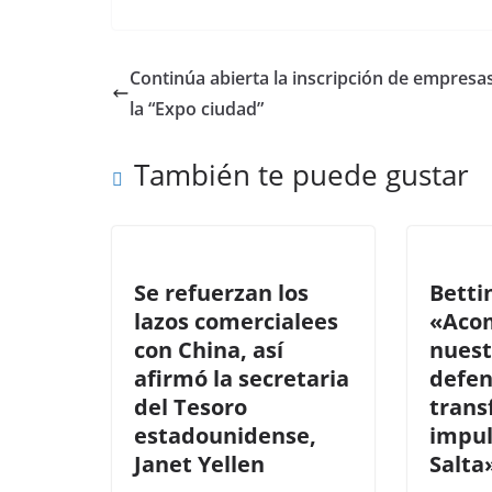
ac
as
m
o
e
to
ai
m
b
d
l
p
Continúa abierta la inscripción de empresa
o
o
ar
la “Expo ciudad”
o
n
ti
También te puede gustar
k
r
Se refuerzan los
Betti
lazos comercialees
«Aco
con China, así
nuest
afirmó la secretaria
defen
del Tesoro
trans
estadounidense,
impu
Janet Yellen
Salta