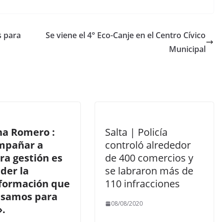
s para
Se viene el 4° Eco-Canje en el Centro Cívico
Municipal
na Romero :
Salta | Policía
mpañar a
controló alrededor
ra gestión es
de 400 comercios y
der la
se labraron más de
formación que
110 infracciones
lsamos para
08/08/2020
».