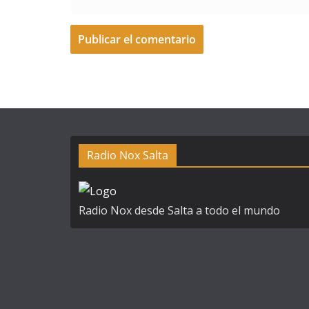
A
l
t
e
r
Radio Nox Salta
n
a
t
Radio Nox desde Salta a todo el mundo
i
v
e
: