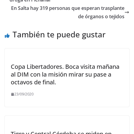
o
n
ti
En Salta hay 319 personas que esperan trasplante
k
r
de órganos o tejidos
También te puede gustar
Copa Libertadores. Boca visita mañana
al DIM con la misión mirar su pase a
octavos de final.
23/09/2020
Tigre y Central Córdoba se miden en