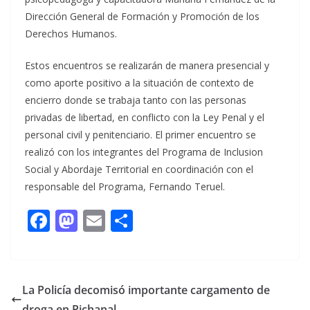
Dirección General de Formación y Promoción de los
Derechos Humanos.
Estos encuentros se realizarán de manera presencial y
como aporte positivo a la situación de contexto de
encierro donde se trabaja tanto con las personas
privadas de libertad, en conflicto con la Ley Penal y el
personal civil y penitenciario. El primer encuentro se
realizó con los integrantes del Programa de Inclusion
Social y Abordaje Territorial en coordinación con el
responsable del Programa, Fernando Teruel.
F
M
E
C
ac
as
m
o
e
to
ai
m
b
d
l
p
La Policía decomisó importante cargamento de
o
o
ar
droga en Pichanal