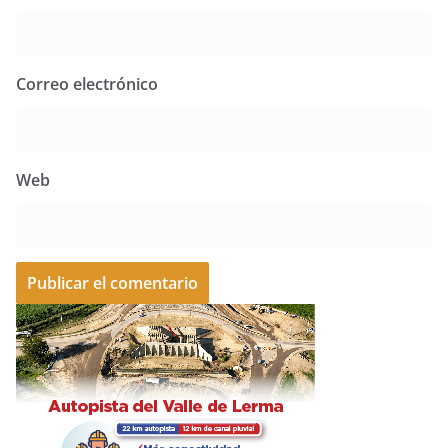
Correo electrónico
Web
A
l
t
e
r