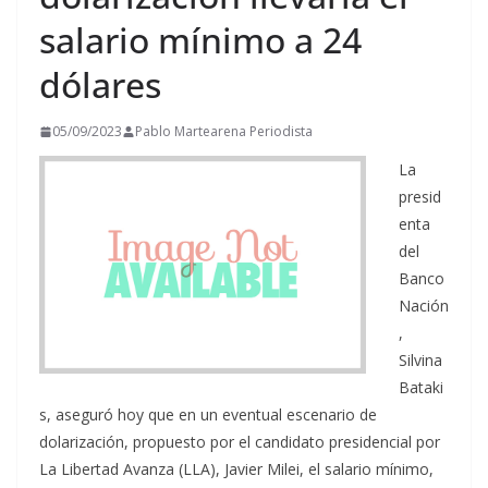
salario mínimo a 24
dólares
05/09/2023
Pablo Martearena Periodista
La
presid
enta
del
Banco
Nación
,
Silvina
Bataki
s, aseguró hoy que en un eventual escenario de
dolarización, propuesto por el candidato presidencial por
La Libertad Avanza (LLA), Javier Milei, el salario mínimo,