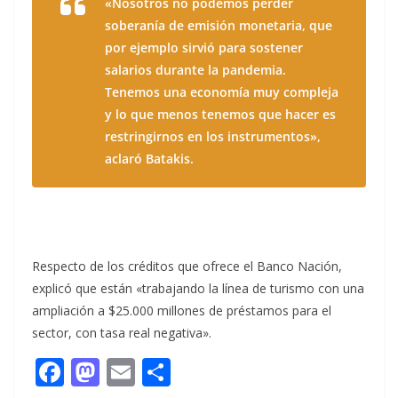
«Nosotros no podemos perder
soberanía de emisión monetaria, que
por ejemplo sirvió para sostener
salarios durante la pandemia.
Tenemos una economía muy compleja
y lo que menos tenemos que hacer es
restringirnos en los instrumentos»,
aclaró Batakis.
Respecto de los créditos que ofrece el Banco Nación,
explicó que están «trabajando la línea de turismo con una
ampliación a $25.000 millones de préstamos para el
sector, con tasa real negativa».
F
M
E
C