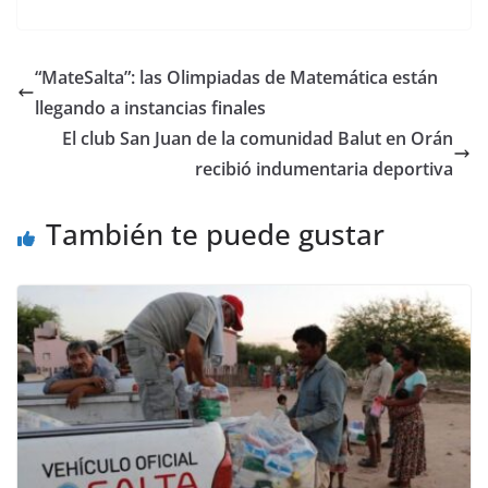
ac
as
m
o
e
to
ai
m
b
d
l
p
“MateSalta”: las Olimpiadas de Matemática están
o
o
ar
llegando a instancias finales
o
n
ti
El club San Juan de la comunidad Balut en Orán
k
r
recibió indumentaria deportiva
También te puede gustar