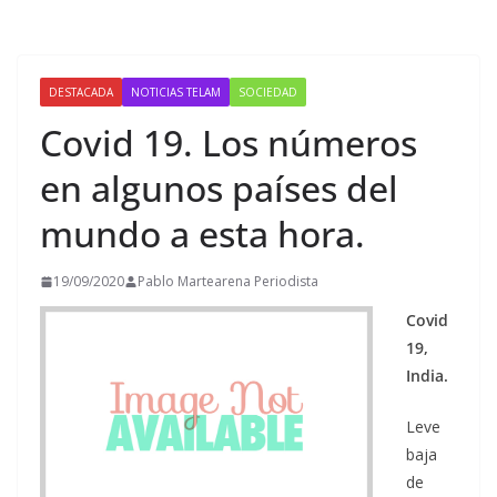
DESTACADA
NOTICIAS TELAM
SOCIEDAD
Covid 19. Los números
en algunos países del
mundo a esta hora.
19/09/2020
Pablo Martearena Periodista
Covid
19,
India.
Leve
baja
de