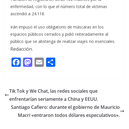
enfermedad, con lo que el número total de víctimas
ascendió a 24.118.
Irán impuso el uso obligatorio de máscaras en los
espacios públicos cerrados y pidió reiteradamente al
público que se abstenga de realizar viajes no esenciales.
Redacción.
F
M
E
C
ac
as
m
o
e
to
ai
m
b
d
l
p
Tik Tok y We Chat, las redes sociales que
o
o
ar
enfrentarían seriamente a China y EEUU.
o
n
ti
Santiago Cafiero: durante el gobierno de Mauricio
k
r
Macri «entraron todos dólares especulativos».