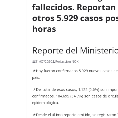
fallecidos. Reporta
t
i
otros 5.929 casos pos
r
horas
Reporte del Ministeri
31/07/2020
Redacción NOX
📌Hoy fueron confirmados 5.929 nuevos casos de 
país.
📌Del total de esos casos, 1.122 (0,6%) son impo
confirmados, 104.695 (54,7%) son casos de circula
epidemiológica.
📌Desde el último reporte emitido, se registraron