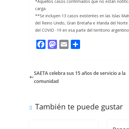
*Aquellos casos confirmados que no están notifica
carga.
**Se incluyen 13 casos existentes en las Islas Mal
del Reino Unido, Gran Bretaña e Irlanda del Norte
del COVID -19 en esa parte del territorio argentino
F
M
E
C
ac
as
m
o
e
to
ai
m
b
d
l
p
SAETA celebra sus 15 años de servicio a la
o
o
ar
comunidad
o
n
ti
k
r
También te puede gustar