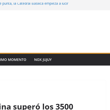
 punta, la Catedral Basílica empieza a lucir
n
erativos Integrales de Protección Ciudadana
cial
ncial y la UNSa fortalecen la mediación
 para resolver conflictos
 Cafayate: “Seguimos generando
ra que los jóvenes estudien, se capaciten y
uro en Salta”
Vial: infractores podrán conmutar multas
o comunitario
TIMO MOMENTO
NOX JUJUY
ina superó los 3500