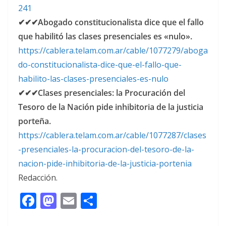
241
✔✔✔Abogado constitucionalista dice que el fallo
que habilitó las clases presenciales es «nulo».
https://cablera.telam.com.ar/cable/1077279/aboga
do-constitucionalista-dice-que-el-fallo-que-
habilito-las-clases-presenciales-es-nulo
✔✔✔Clases presenciales: la Procuración del
Tesoro de la Nación pide inhibitoria de la justicia
porteña.
https://cablera.telam.com.ar/cable/1077287/clases
-presenciales-la-procuracion-del-tesoro-de-la-
nacion-pide-inhibitoria-de-la-justicia-portenia
Redacción.
F
M
E
C
ac
as
m
o