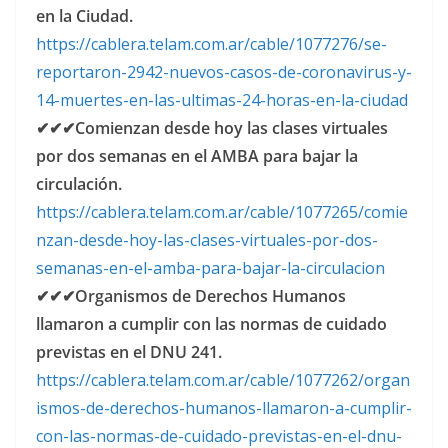
en la Ciudad.
https://cablera.telam.com.ar/cable/1077276/se-
reportaron-2942-nuevos-casos-de-coronavirus-y-
14-muertes-en-las-ultimas-24-horas-en-la-ciudad
✔✔✔Comienzan desde hoy las clases virtuales
por dos semanas en el AMBA para bajar la
circulación.
https://cablera.telam.com.ar/cable/1077265/comie
nzan-desde-hoy-las-clases-virtuales-por-dos-
semanas-en-el-amba-para-bajar-la-circulacion
✔✔✔Organismos de Derechos Humanos
llamaron a cumplir con las normas de cuidado
previstas en el DNU 241.
https://cablera.telam.com.ar/cable/1077262/organ
ismos-de-derechos-humanos-llamaron-a-cumplir-
con-las-normas-de-cuidado-previstas-en-el-dnu-