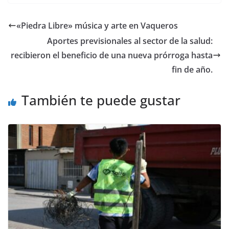
e
to
ai
m
b
d
l
p
«Piedra Libre» música y arte en Vaqueros
o
o
ar
Aportes previsionales al sector de la salud:
o
n
ti
recibieron el beneficio de una nueva prórroga hasta
k
r
fin de año.
También te puede gustar