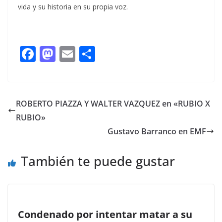
vida y su historia en su propia voz.
F
M
E
C
ac
as
m
o
e
to
ai
m
b
d
l
p
ROBERTO PIAZZA Y WALTER VAZQUEZ en «RUBIO X
o
o
ar
RUBIO»
o
n
ti
Gustavo Barranco en EMF
k
r
También te puede gustar
Condenado por intentar matar a su