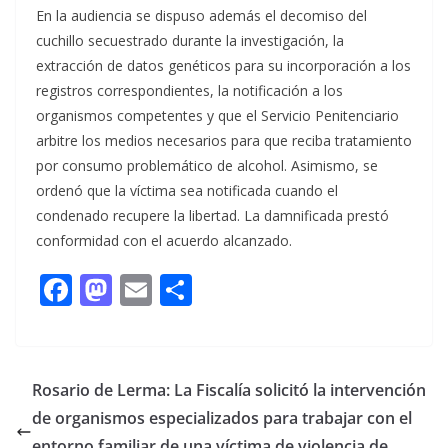
En la audiencia se dispuso además el decomiso del
cuchillo secuestrado durante la investigación, la
extracción de datos genéticos para su incorporación a los
registros correspondientes, la notificación a los
organismos competentes y que el Servicio Penitenciario
arbitre los medios necesarios para que reciba tratamiento
por consumo problemático de alcohol. Asimismo, se
ordenó que la víctima sea notificada cuando el
condenado recupere la libertad. La damnificada prestó
conformidad con el acuerdo alcanzado.
F
M
E
C
ac
as
m
o
e
to
ai
m
b
d
l
p
Rosario de Lerma: La Fiscalía solicitó la intervención
o
o
ar
de organismos especializados para trabajar con el
entorno familiar de una víctima de violencia de