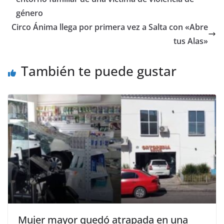
o
n
ti
k
r
género
Circo Ánima llega por primera vez a Salta con «Abre
tus Alas»
También te puede gustar
Mujer mayor quedó atrapada en una