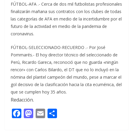
FÚTBOL-AFA .- Cerca de dos mil futbolistas profesionales
finalizarán mañana sus contratos con los clubes de todas
las categorías de AFA en medio de la incertidumbre por el
futuro de la actividad en medio de la pandemia de
coronavirus.
FÚTBOL-SELECCIONADO-RECUERDO .- Por José
Pommarés.- El hoy director técnico del seleccionado de
Perú, Ricardo Gareca, reconoció que no guarda «ningún
rencor» con Carlos Bilardo, el DT que no lo incluyó en la
nómina del plantel campeón del mundo, pese a marcar el
gol decisivo de la clasificación hacia la cita ecuménica, del
que se cumplen hoy 35 años.
Redacción.
F
M
E
C
ac
as
m
o
e
to
ai
m