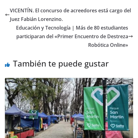
b
d
l
p
VICENTÍN. El concurso de acreedores está cargo del
o
o
ar
Juez Fabián Lorenzino.
o
n
ti
Educación y Tecnología | Más de 80 estudiantes
k
r
participaran del «Primer Encuentro de Destreza
Robótica Online»
También te puede gustar