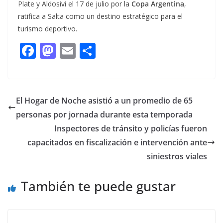
Plate y Aldosivi el 17 de julio por la
Copa Argentina
,
ratifica a Salta como un destino estratégico para el
turismo deportivo.
F
M
E
C
ac
as
m
o
e
to
ai
m
b
d
l
p
El Hogar de Noche asistió a un promedio de 65
o
o
ar
personas por jornada durante esta temporada
o
n
ti
Inspectores de tránsito y policías fueron
k
r
capacitados en fiscalización e intervención ante
siniestros viales
También te puede gustar