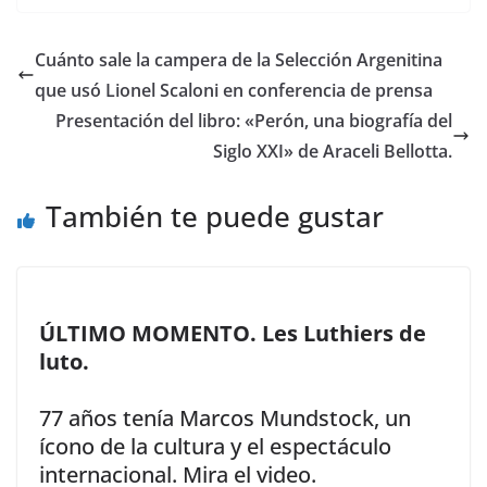
e
to
ai
m
b
d
l
p
Cuánto sale la campera de la Selección Argenitina
o
o
ar
que usó Lionel Scaloni en conferencia de prensa
o
n
ti
Presentación del libro: «Perón, una biografía del
k
r
Siglo XXI» de Araceli Bellotta.
También te puede gustar
ÚLTIMO MOMENTO. Les Luthiers de
luto.
77 años tenía Marcos Mundstock, un
ícono de la cultura y el espectáculo
internacional. Mira el video.