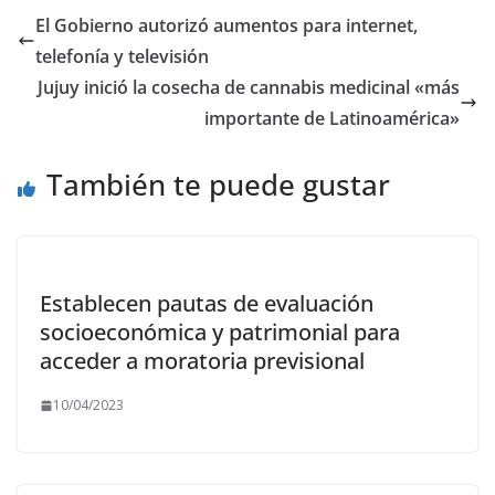
b
d
l
p
El Gobierno autorizó aumentos para internet,
o
o
ar
telefonía y televisión
o
n
ti
Jujuy inició la cosecha de cannabis medicinal «más
k
r
importante de Latinoamérica»
También te puede gustar
Establecen pautas de evaluación
socioeconómica y patrimonial para
acceder a moratoria previsional
10/04/2023