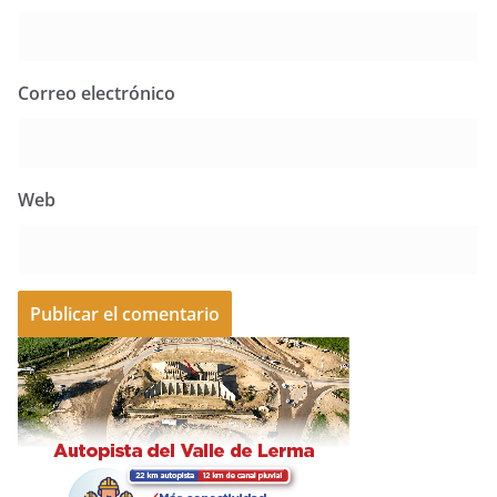
Correo electrónico
Web
A
l
t
e
r