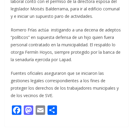
laboral contó con el permiso de la directora esposa del
legislador Moisés Balderrama, para ir al edificio comunal
y e iniciar un supuesto paro de actividades.
Romero Frías actúa instigando a una decena de adeptos
“políticos” en supuesta defensa de un hijo quien fuera
personal contratado en la municipalidad. El respaldo lo
otorga Fermín Hoyos, siempre protegido por la banca de
la senaduría ejercida por Lapad.
Fuentes oficiales aseguraron que se iniciaron las
gestiones legales correspondientes a los fines de
proteger los derechos de los trabajadores municipales y
de los vecinos de SVE.
F
M
E
C
ac
as
m
o
e
to
ai
m