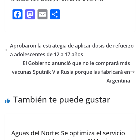
F
M
E
C
ac
as
m
o
e
to
ai
m
b
d
l
p
Aprobaron la estrategia de aplicar dosis de refuerzo
o
o
ar
a adolescentes de 12 a 17 años
o
n
ti
El Gobierno anunció que no le comprará más
k
r
vacunas Sputnik V a Rusia porque las fabricará en
Argentina
También te puede gustar
Aguas del Norte: Se optimiza el servicio