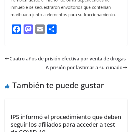
inmueble se secuestraron envoltorios que contenían
marihuana junto a elementos para su fraccionamiento.
F
M
E
C
ac
as
m
o
e
to
ai
m
b
d
l
p
Cuatro años de prisión efectiva por venta de drogas
o
o
ar
A prisión por lastimar a su cuñado
o
n
ti
k
r
También te puede gustar
IPS informó el procedimiento que deben
seguir los afiliados para acceder a test